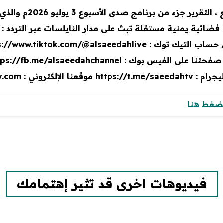
خوبر.. مدينة تاريخية 
لضغط هنا
فيديوهات اخرى قد تثير إهتمامك