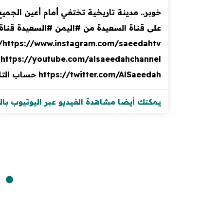
https://twitter.com/AlSaeedah حساب التليجرام : https://t.me/saeedahtv موقعنا الإلكتروني : https://alsaeedah-tv.com
يمكنك أيضا مشاهدة الفيديو عبر اليوتيوب با