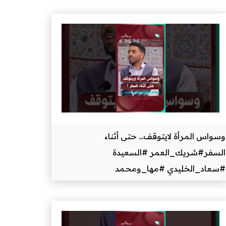
وسواس المرأة لايتوقف... حتى أثناء
السفر#شريك_العمر #السعيدة
#سعاد_الخليدي #مها_ومحمد