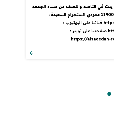
تختفي أمام أعين الجميع ، التقرير جزء من برنامج صدى الأسبوع 3 يوليو 2026م والذي يبث في الثامنة والنصف من مساء الجمعة
على قناة السعيدة من #اليمن #السعيدة قناة فضائية يمنية مستقلة تبث على مدار النايلسات عبر التردد : 11900 عمودي انستجرام السعيدة :
https://www.instagram.com/saeedahtv/ حساب التيك توك : https://www.tiktok.com/@alsaeedahlive قناتنا على اليوتيوب :
https://youtube.com/alsaeedahchannel صفحتنا على الفيس بوك : https://fb.me/alsaeedahchannel صفحتنا على تويتر :