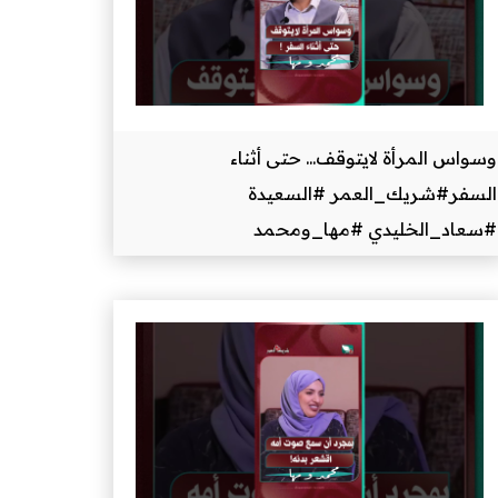
وسواس المرأة لايتوقف... حتى أثناء
السفر#شريك_العمر #السعيدة
#سعاد_الخليدي #مها_ومحمد