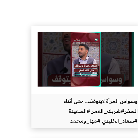
وسواس المرأة لايتوقف... حتى أثناء
السفر#شريك_العمر #السعيدة
#سعاد_الخليدي #مها_ومحمد