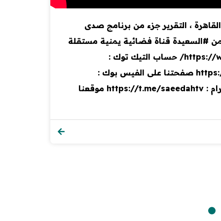
قاهرة ، التقرير جزء من برنامج صدى
من #اليمن #السعيدة قناة فضائية يمنية مستقلة
تبث على مدار النايلسات عبر التردد : 11900 عمودي انستجرام السعيدة : https://www.instagram.com/saeedahtv/ حساب التيك توك :
https://www.tiktok.com/@alsaeedahlive قناتنا على اليوتيوب : https://youtube.com/alsaeedahchannel صفحتنا على الفيس بوك :
https://fb.me/alsaeedahchannel صفحتنا على تويتر : https://twitter.com/AlSaeedah حساب التليجرام : https://t.me/saeedahtv موقعنا