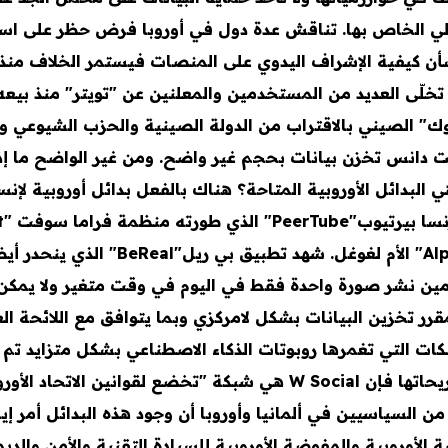
لي الخاص بها. تناقش عدة دول في أوروبا فرض حظر على است
بشأن كيفية الإشراف اليدوي على المنصات فيستمر الخلاف من
تخلّى العديد من المستخدمين والمعلنين عن "تويتر" منذ بيعه
هم تطبيق "تيك توك" الصيني بالاقتراب من الدولة الصينية والحزب الش
ايت دانس تخزن بيانات بحجم غير واضح. ومن غير الواضح ما 
YouTube الذي تقدمه شركة ألفابيت "bet
دمين نشر صورة واحدة فقط في اليوم في وقت متغير ولا يمكن ت
السويديةمؤخرا في 9 مايو 2026. وحسب تصريحاتها فإن W Social هي 
ن السياسيين في ألمانيا وأوروبا أن وجود هذه البدائل أمر إي
ة الأوروبية والمفوضة الأوروبية للسيادة التقنية والأمن و