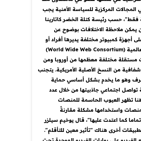
في المجالات المركزية للسياسة الأمنية يجب
 فقط"، حسب رئيسة كتلة الخضر كاتارينا
روبية بشكل مختلف؟ من خلال مثال ماستودون البديل لـ ”X“ ، ماستودون يمكن ملاحظة الاختلافات بوضوح عن
ى أجهزة كمبيوتر مختلفة يديرها أفراد أو
مؤسسات. وهي تستخدم البروتوكول اللامركزي أكتيف بوب "ActivityPub" الذي يديره اتحاد شبكة الويب العالمية (World Wide Web Consortium)
 من فيديفيرس "Fediversum" وهو اتحاد يضم شبكات مستقلة مختلفة معظمها من أوروبا ومن
فافية من النسخ الأصلية الأمريكية. يتجنب
تطرف وهو ما يخدم بشكل أساسي حماية
 تواصل اجتماعي جاذبيتها من خلال عدد
نا تظهر العيوب الحاسمة للمنصات
المنصات واستخدامها مشكلة مقارنةً
تماما كما اعتدت عليها"، قال يوخيم سيلزر
دي). عند التحول إلى تطبيقات أخرى هناك "تأثير معين للتأقلم".
فيديو على بوابات الفيديو الموحدة تحت