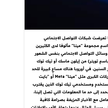
ما تعرضت شبكات التواصل الاجتماعي
اسم مجموعة "ميتا" مألوفا لدى الكثيرين
وسائل التواصل الاجتماعي بنفس الشعور
ميا: إنستغرام وفيسبوك من ميتا و "X" (المعروف سابقا باسم تويتر) من إيلون ماسك أو تيك توك
لسنين. في أوروبا هناك مساعٍ كبيرة للحد
من نفوذها. إليكم أهم الأسئلة والأجوبة. لماذا تتعرض الشركات التكنولوجية الكبرى للانتقادات؟ لا تتمتع الشركات الكبرى مثل "ميتا" Meta أو "بايت
ارات مستخدم ومستخدمي تيك توك الذين يقترب
د إلى حد ما المعلومات التي تصل إلينا،
امل مع الأخبار المزيفة بصرامة كافية
بيل المثال عندما يتعلق الأمر بالإعلانات