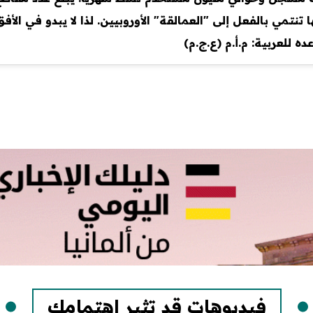
تمي بالفعل إلى "العمالقة" الأوروبيين. لذا لا يبدو في الأفق
ه للعربية: م.أ.م (ع.ج.م)
فيديوهات قد تثير إهتمامك