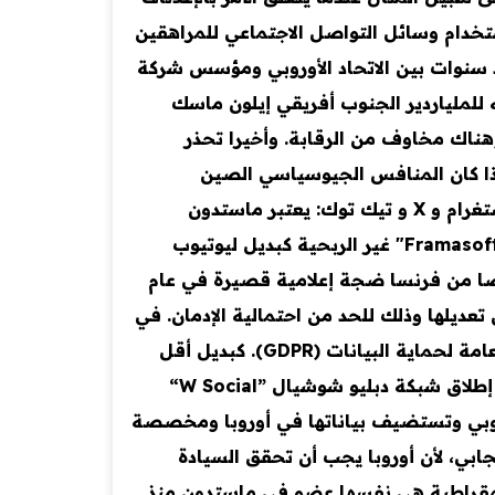
خدام وسائل التواصل الاجتماعي للمراهقين
ذ سنوات بين الاتحاد الأوروبي ومؤسس شركة
 للملياردير الجنوب أفريقي إيلون ماسك
يوعي وهناك مخاوف من الرقابة. وأخيرا تحذر
إذا كان المنافس الجيوسياسي الصين
يستخدمها وإذا كان الأمر كذلك لأي غرض. ما هي البدائل الأوروبية المتاحة؟ هناك بالفعل بدائل أوروبية لإنستغرام و X و تيك توك: يعتبر ماستدون
"Mastodon" الألماني الأكثر شهرة. أطلقت فرنسا بيرتيوب"PeerTube" الذي طورته منظمة فراما سوفت "Framasoft" غير الربحية كبديل ليوتيوب
Alpha" الأم لغوغل. شهد تطبيق بي ريل"BeReal" الذي ينحدر أيضا من فرنسا ضجة إعلامية قصيرة في عام
عديلها وذلك للحد من احتمالية الإدمان. في
شبكة يوروسكاي "Eurosky" الهولندية من المقرر تخزين البيانات بشكل لامركزي وبما يتوافق مع اللائحة العامة لحماية البيانات (GDPR). كبديل أقل
استهلاكاً للبيانات عن ”X“ وكرد فعل على الشبكات التي تغمرها روبوتات الذكاء الاصطناعي بشكل متزايد تم إطلاق شبكة دبليو شوشيال ”W Social“
شبكة "تخضع لقوانين الاتحاد الأوروبي وتستضيف بياناتها في أوروبا ومخصصة
جابي، لأن أوروبا يجب أن تحقق السيادة
الديمقراطية هي نفسها عضو في ماستدون منذ