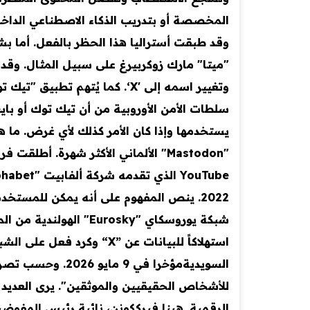
المخصصة أو بتدريب الذكاء الاصطناعي الداخ
وقد طبقت أستراليا هذا الحظر بالفعل. أما 
"ميتا" مارك زوكربيرغ على سبيل المثال. وقد 
وتغيير اسمه إلى 'X‘. كما يُت
سلطات الأمن الأوروبية من أن تيك توك أو ب
2022. ينص المفهوم على أنه يمكن للمستخ
للأشخاص الحقيقيين والموثقين". يرى العديد م
الرقمية. هينا فيرككونن، نائبة رئيس المفوضي