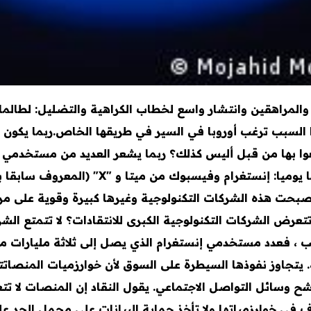
 والمراهقين وانتشار واسع لخطاب الكراهية والتضليل: لطال
هذا السبب ترغب أوروبا في السير في طريقها الخاص.ربما يكون 
وا بها من قبل أليس كذلك؟ ربما يشعر العديد من مستخدمي 
ومع ذلك يستخدم مليارات الأشخاص منتجاتها يو
بحت هذه الشركات التكنولوجية وغيرها كبيرة وقوية على مر ا
ة هائلة فحسب ، فعدد مستخدمي إنستغرام الذي يصل إلى ثلاثة ملي
جاوز نفوذها السيطرة على السوق لأن خوارزميات المنصاتتحد
ح وسائل التواصل الاجتماعي. يقول النقاد إن المنصات لا تتع
خوارزمياتها ولا تأخذ حماية البيانات على محمل الجد على س