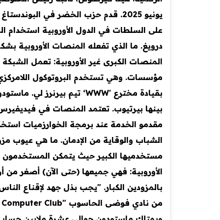
يونيو 2025. قدم حزب الخضر في البو
على السلطات في الدول الأوروبية استخدام ا
المنصات الكبرى غير الأوروبية: تعمل الشبكة 
بينها بيرتيوب. تعتمد المنصات في فيديفيرس 
مقدمو الخدمة عند برمجة الخوارزميات استخ
الشباب والوقاية من الإدمان. ما هي عيوب م
مستخدميها الكبير حيث يتمكن المستخدمون و
الأوروبية: فهي جميعها (حتى الآن) أصغر من أ
بالمزودين الكبار. "يجب بذل جهد لإقناع الناس
ويمتلك ماستودون حوالي عشرة ملايين حساب 