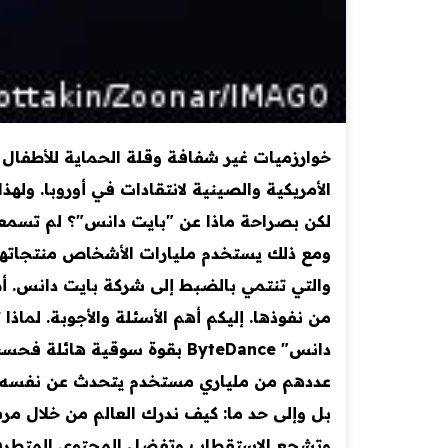
خوارزميات غير شفافة وقلة الحماية للأطفال
الأمريكية والصينية لانتقادات في أوروبا. ول
لكن بصراحة ماذا عن "بايت دانس"؟ لم تسمع
والتي تنتمي بالضبط إلى شركة بايت دانس. أص
دانس" ByteDance بقوة سوقي
عددهم من ملياري مستخدم يتحدث عن نفسه. يت
بل وإلى حد ما: كيف ندرك العالم من خلال مرش
وتشجع الاستقطاب وتفضل المحتوى المتطرف في 