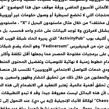
ندستاغ الألماني الأسبوع الماضي ورقة موقف حول هذا الموضوع: "
لمنتجات التي لا تخضع لسيطرة أو وصول حكومات غير أوروبية
درويغ. ما الذي تفعله المنصات الأو
بشكل لامركزي ولا توجد البيانات على خادم واحد فحسب، بل عل
بقيادة مخترع 'WWW‘ تيم بيرنرز لي. ماستودون جزء
على برمجيات مفتوحة المصدر مما يجعلها أقل تكلفة وأكثر ش
دام خطوط زمنية لا نهائية للتوصيات وتفضيل المحتوى الم
زودي خدمات التواصل الاجتماعي الأوروبيين؟ تكتسب كل منصة
المعلنون من خلال ذلك من تحقيق انتشار وظهور واسعين. وه
ن تحقق أهمية عالمية. يُعتبر التعقيد في الانضمام إلى هذه 
، لأن هذه البدائل ليست معروفة جيدا. وقد لا تبدو التطبيقات 
من نادي فوضى الحاسوب "Chaos Computer Club" لوكالة الأنباء الإنجيلية (إيه بي 
مسجل وحوالي مليون مستخدم نشط شهريا. يبلغ عدد مقاطع ال