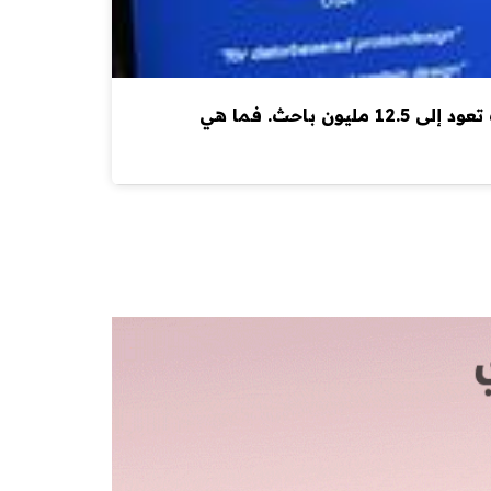
يبدو أن العمر يؤثر في احتمالية أن يُنتج الباحثون ابتكاراتٍ رائدة، وهذا ما أظهرته دراسةٌ حديثة حللت بياناتٍ تعود إلى 12.5 مليون باحث. فما هي