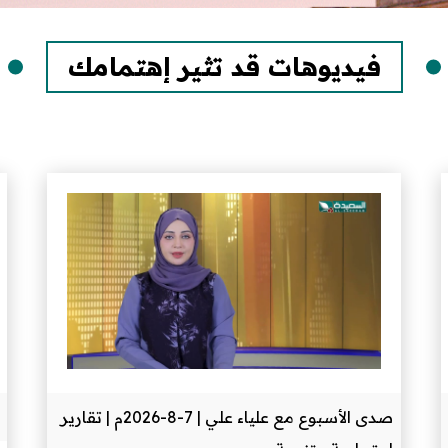
فيديوهات قد تثير إهتمامك
صدى الأسبوع مع علياء علي | 7-8-2026م | تقارير