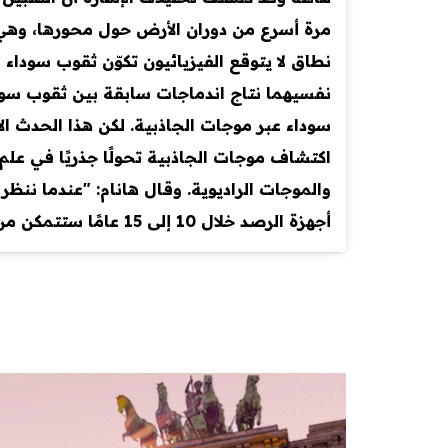
مرة أسرع من دوران الأرض حول محورها، وهي سر
نطاق لا يتوقع الفيزيائيون تكوّن ثقوب سوداء
اكتشاف موجات الجاذبية تحولًا جذريًا في علم
والموجات الراديوية. وقال هانام: "عندما ننظر
أجهزة الرصد خلال 10 إلى 15 عامًا ستتمكن من رؤية جميع اندماجات الثقوب السوداء في الكون، وربما تكشف لنا مفاجآت غير متوقعة.