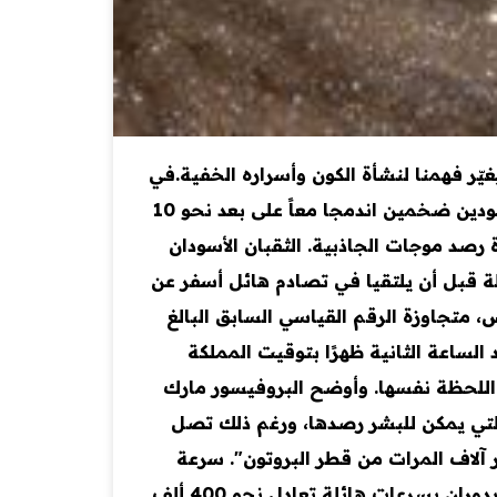
 على بعد 10 مليارات سنة ضوئية، ما قد يغيّر فهمنا لنشأة الكون وأسراره الخفية.في
اكتشاف علمي مذهل، رصد علماء الفلك تموجات في نسيج الزمكان ناتجة عن اصطدام عنيف بين ثقبين أسودين ضخمين اندمجا معاً على بعد نحو 10
صد موجات الجاذبية. الثقبان الأسودان
عض لفترة طويلة قبل أن يلتقيا في تصادم هائل أسفر عن
ديرات إلى أن الكتلة الناتجة تصل إلى 265 ضعف كتلة الشمس، متجاوزة الرقم القياسي السابق البالغ
الشمس. حدث تاريخي سُجل هذا الحدث التاريخي يوم 23 نوفمبر/ تشرين الثاني 2023، عند الساعة الثانية ظهرًا بتوقيت المملكة
ي اللحظة نفسها. وأوضح البروفيسور مارك
التي يمكن للبشر رصدها، ورغم ذلك تصل
 آلاف المرات من قطر البروتون". سرعة
هائلة وقد كشفت تحليلات الإشارة أن الثقبين الأسودين كانت كتلتهما 103 و137 ضعف كتلة الشمس، وكانا يدوران بسرعات هائلة تعادل نحو 400 ألف