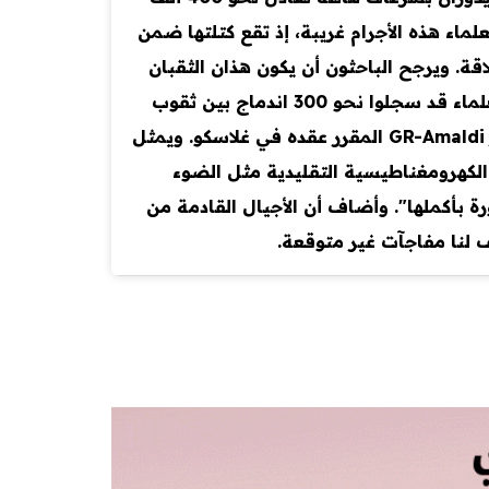
ماء هذه الأجرام غريبة، إذ تقع كتلتها ضمن
قة. ويرجح الباحثون أن يكون هذان الثقبان
نفسيهما نتاج اندماجات سابقة بين ثقوب سوداء أصغر، وهو ما يفسر ضخامتهما وسرعة دورانهما. وكان العلماء قد سجلوا نحو 300 اندماج بين ثقوب
سوداء عبر موجات الجاذبية. لكن هذا الحدث الأخير قلب الموازين العلمية، وسيتم عرضه تفصيليًا في مؤتمر GR-Amaldi المقرر عقده في غلاسكو. ويمثل
 الكهرومغناطيسية التقليدية مثل الضوء
ة بأكملها". وأضاف أن الأجيال القادمة من