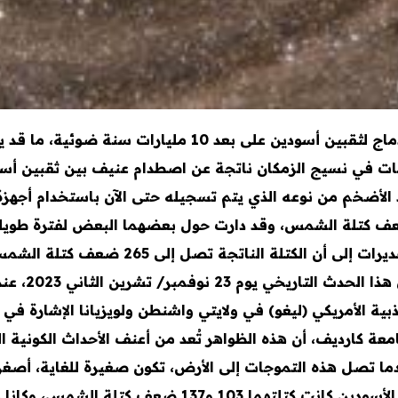
في اكتشاف مذهل، علماء يرصدون أضخم اندماج لثقبين أسودين
أضخم من نوعه الذي يتم تسجيله حتى الآن باستخدام أجهزة ر
ن اندمجا تجاوزت كتلة كل منهما 100 ضعف كتلة الشمس، وقد دارت حول بعضهما الب
تكوّن ثقب أسود جديد هائل الكتلة. وتشير التق
140 ضعف كتلة 
ية الأمريكي (ليغو) في ولايتي واشنطن ولويزيانا الإشارة ف
ة كارديف، أن هذه الظواهر تُعد من أعنف الأحداث الكونية 
ندما تصل هذه التموجات إلى الأرض، تكون صغيرة للغاية، أصغر